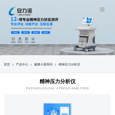
T
o
g
g
l
e
n
a
v
i
g
>
>
>
首页
产品中心
健康小屋系列
精神压力分析仪
a
t
i
精神压力分析仪
o
n
PSYCHOLOGICAL STRESS ANALYZER